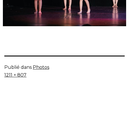
Publié dans
Photos
Taille
1211 × 807
originale